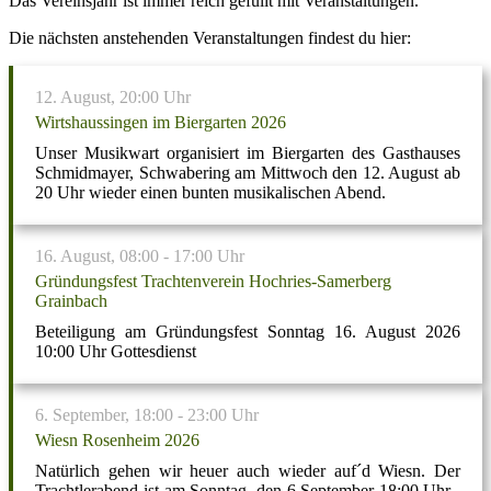
Das Vereinsjahr ist immer reich gefüllt mit Veranstaltungen.
Die nächsten anstehenden Veranstaltungen findest du hier:
12. August,
20:00
Uhr
Wirtshaussingen im Biergarten 2026
Unser Musikwart organisiert im Biergarten des Gasthauses
Schmidmayer, Schwabering am Mittwoch den 12. August ab
20 Uhr wieder einen bunten musikalischen Abend.
16. August,
08:00
-
17:00
Uhr
Gründungsfest Trachtenverein Hochries-Samerberg
Grainbach
Beteiligung am Gründungsfest Sonntag 16. August 2026
10:00 Uhr Gottesdienst
6. September,
18:00
-
23:00
Uhr
Wiesn Rosenheim 2026
Natürlich gehen wir heuer auch wieder auf´d Wiesn. Der
Trachtlerabend ist am Sonntag, den 6.September 18:00 Uhr .