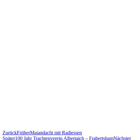
Zurück
Früher
Maiandacht mit Radiessen
Später
100 Jahr Trachtenverein Albertaich – Frabertsham
Nächster