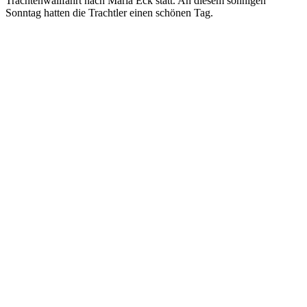
Trachtenwallfahrt nach Maria Eck statt. An diesem sonnigen
Sonntag hatten die Trachtler einen schönen Tag.