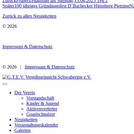
Zurück
Früher
Zeltaufbau am Samstag 13.08.2023 Teil 2
Später
100 jähriges Gründungsfest D´Bachecker Hirnsberg Pietzing
Nä
Zurück zu allen Neuigkeiten
© 2026
Impressum & Datenschutz
© 2026 |
Impressum & Datenschutz
Der Verein
Vorstandschaft
Kinder & Jugend
Aktivenvertreter
Goaslschnalzer
Neuigkeiten
Veranstaltungskalender
Galerien